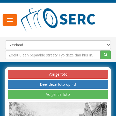
Toggle
navigation
Vorige foto
Deel deze foto op FB
Volgende foto