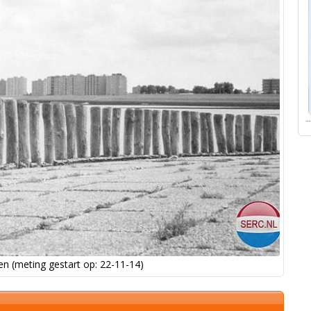
n (meting gestart op: 22-11-14)