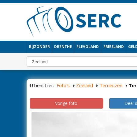
BIJZONDER
DRENTHE
FLEVOLAND
FRIESLAND
GEL
U bent hier:
Foto's
Zeeland
Terneuzen
Ter
Vorige foto
Deel 