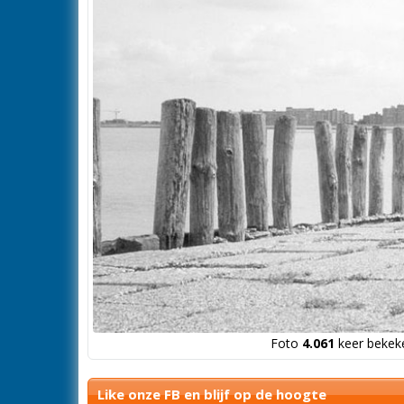
Foto
4.061
keer bekeke
Like onze FB en blijf op de hoogte