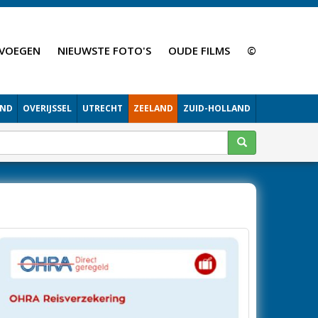
VOEGEN
NIEUWSTE FOTO'S
OUDE FILMS
©
AND
OVERIJSSEL
UTRECHT
ZEELAND
ZUID-HOLLAND