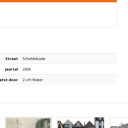
Straat
Scheldekade
Jaartal
2004
atst door
Z v/h Water