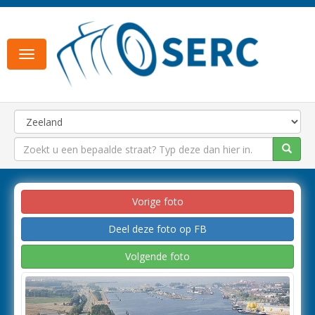
Toggle
navigation
Vorige foto
Deel deze foto op FB
Volgende foto