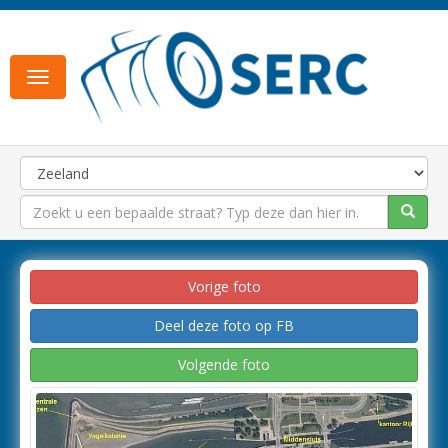
Toggle
navigation
Vorige foto
Deel deze foto op FB
Volgende foto