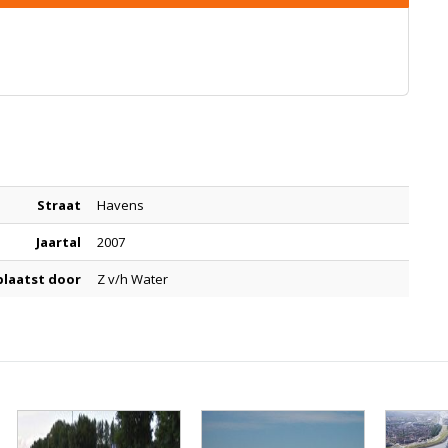
Straat
Havens
Jaartal
2007
laatst door
Z v/h Water