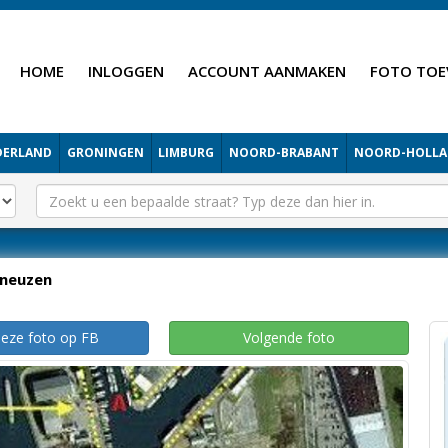
HOME
INLOGGEN
ACCOUNT AANMAKEN
FOTO TOE
DERLAND
GRONINGEN
LIMBURG
NOORD-BRABANT
NOORD-HOLL
neuzen
deze foto op FB
Volgende foto