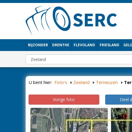
BIJZONDER
DRENTHE
FLEVOLAND
FRIESLAND
GEL
U bent hier:
Foto's
Zeeland
Terneuzen
Ter
Vorige foto
Deel 