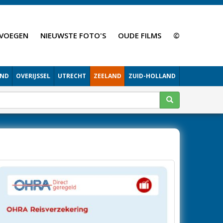
VOEGEN
NIEUWSTE FOTO'S
OUDE FILMS
©
AND
OVERIJSSEL
UTRECHT
ZEELAND
ZUID-HOLLAND