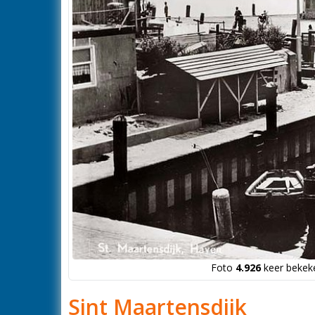
Foto
4.926
keer bekeke
Sint Maartensdijk