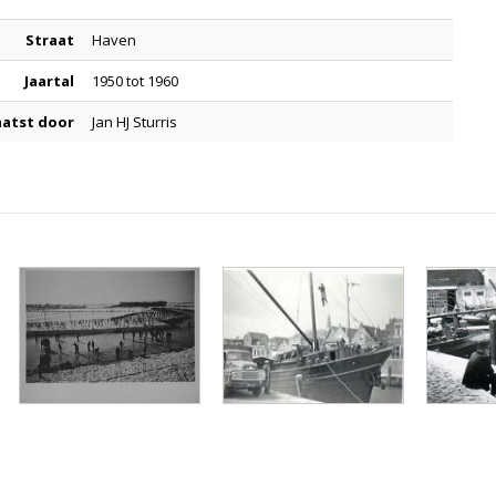
Straat
Haven
Jaartal
1950 tot 1960
aatst door
Jan HJ Sturris