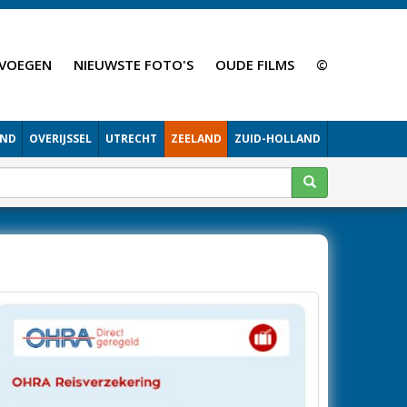
VOEGEN
NIEUWSTE FOTO'S
OUDE FILMS
©
AND
OVERIJSSEL
UTRECHT
ZEELAND
ZUID-HOLLAND