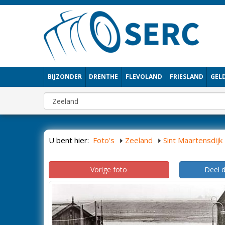
BIJZONDER
DRENTHE
FLEVOLAND
FRIESLAND
GEL
U bent hier:
Foto's
Zeeland
Sint Maartensdijk
Vorige foto
Deel 