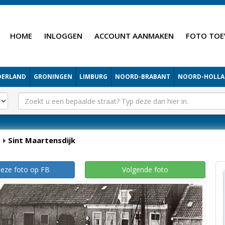
HOME
INLOGGEN
ACCOUNT AANMAKEN
FOTO TOE
DERLAND
GRONINGEN
LIMBURG
NOORD-BRABANT
NOORD-HOLL
Sint Maartensdijk
deze foto op FB
Volgende foto