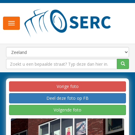
Toggle
navigation
Vorige foto
Deel deze foto op FB
Volgende foto