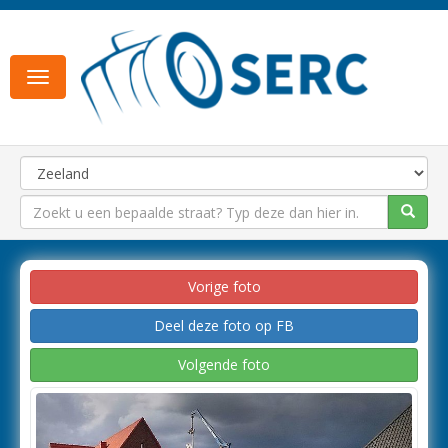
Toggle
navigation
Vorige foto
Deel deze foto op FB
Volgende foto