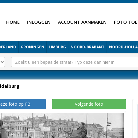
HOME
INLOGGEN
ACCOUNT AANMAKEN
FOTO TOE
DERLAND
GRONINGEN
LIMBURG
NOORD-BRABANT
NOORD-HOLL
ddelburg
deze foto op FB
Volgende foto