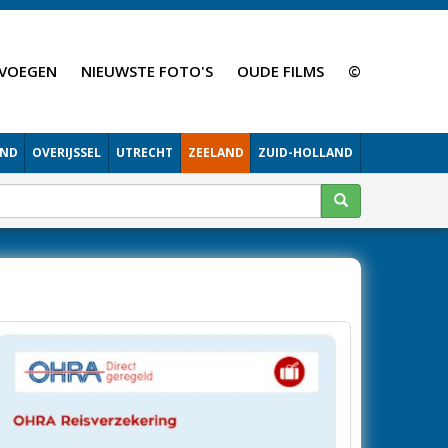
VOEGEN
NIEUWSTE FOTO'S
OUDE FILMS
©
AND
OVERIJSSEL
UTRECHT
ZEELAND
ZUID-HOLLAND