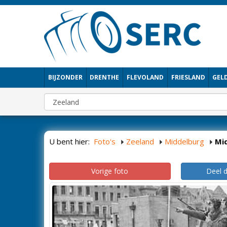
BIJZONDER
DRENTHE
FLEVOLAND
FRIESLAND
GEL
U bent hier:
Foto's
Zeeland
Middelburg
Mi
Vorige foto
Deel 