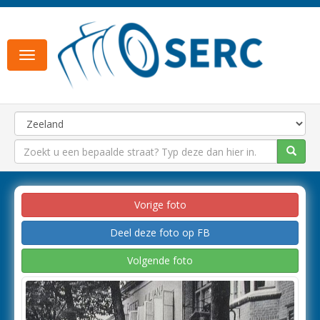
Toggle
navigation
Vorige foto
Deel deze foto op FB
Volgende foto