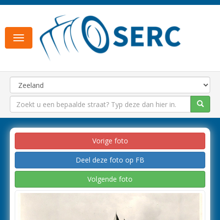
Toggle
navigation
Vorige foto
Deel deze foto op FB
Volgende foto