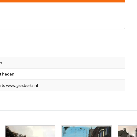
an
ot heden
rts www.giesberts.nl