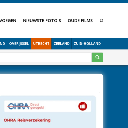
VOEGEN
NIEUWSTE FOTO'S
OUDE FILMS
©
AND
OVERIJSSEL
UTRECHT
ZEELAND
ZUID-HOLLAND