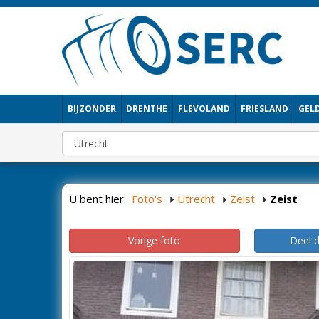
BIJZONDER
DRENTHE
FLEVOLAND
FRIESLAND
GEL
U bent hier:
Foto's
Utrecht
Zeist
Zeist
Vorige foto
Deel 