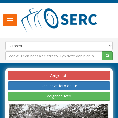
Toggle
navigation
Vorige foto
Deel deze foto op FB
Volgende foto