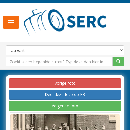
Toggle
navigation
Vorige foto
Deel deze foto op FB
Volgende foto