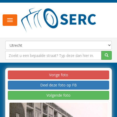
Toggle
navigation
Vorige foto
Deel deze foto op FB
Volgende foto