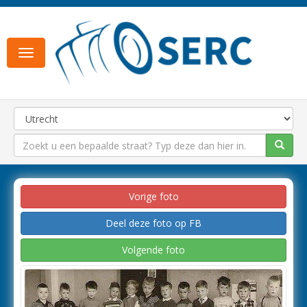
Toggle
navigation
Vorige foto
Deel deze foto op FB
Volgende foto