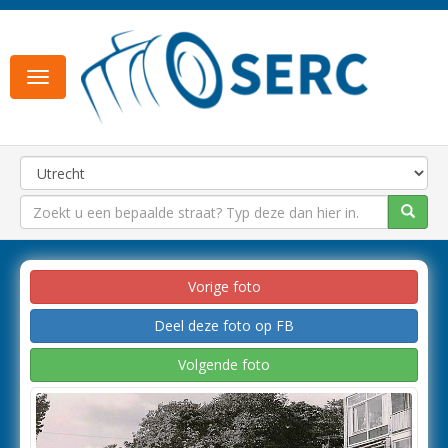
Toggle
navigation
Vorige foto
Deel deze foto op FB
Volgende foto