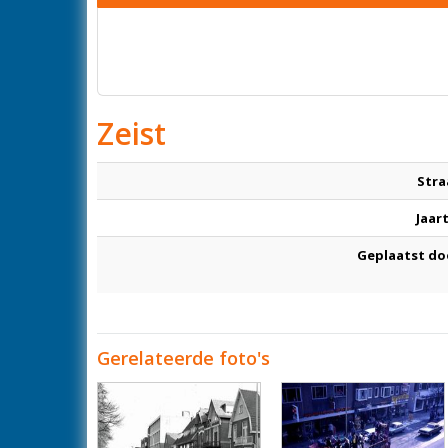
Zeist
Stra
Jaar
Geplaatst do
Gerelateerde foto's