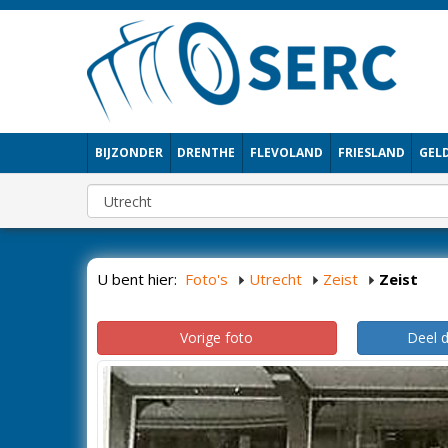
BIJZONDER
DRENTHE
FLEVOLAND
FRIESLAND
GEL
U bent hier:
Foto's
Utrecht
Zeist
Zeist
Vorige foto
Deel 