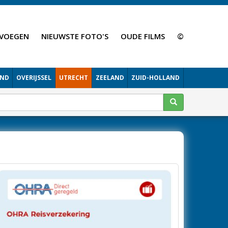
VOEGEN
NIEUWSTE FOTO'S
OUDE FILMS
©
AND
OVERIJSSEL
UTRECHT
ZEELAND
ZUID-HOLLAND