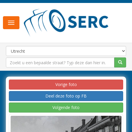
Toggle
navigation
Vorige foto
Deel deze foto op FB
Volgende foto