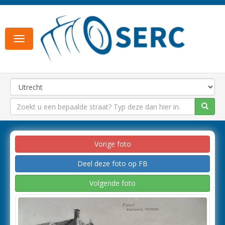
Toggle
navigation
Vorige foto
Deel deze foto op FB
Volgende foto