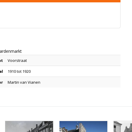
aardenmarkt
at
Voorstraat
al
1910 tot 1920
or
Martin van Vianen