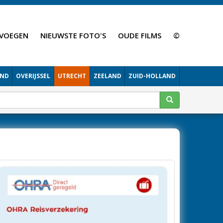
VOEGEN
NIEUWSTE FOTO'S
OUDE FILMS
©
AND
OVERIJSSEL
UTRECHT
ZEELAND
ZUID-HOLLAND