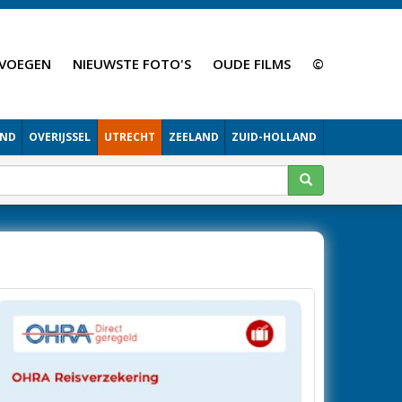
VOEGEN
NIEUWSTE FOTO'S
OUDE FILMS
©
AND
OVERIJSSEL
UTRECHT
ZEELAND
ZUID-HOLLAND