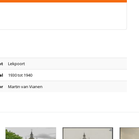
at
Lekpoort
al
1930 tot 1940
or
Martin van Vianen