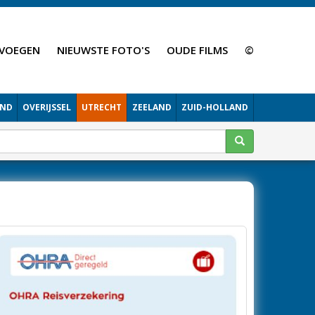
VOEGEN
NIEUWSTE FOTO'S
OUDE FILMS
©
AND
OVERIJSSEL
UTRECHT
ZEELAND
ZUID-HOLLAND