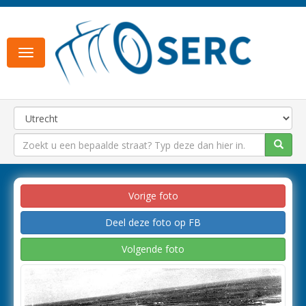
Toggle
navigation
Vorige foto
Deel deze foto op FB
Volgende foto