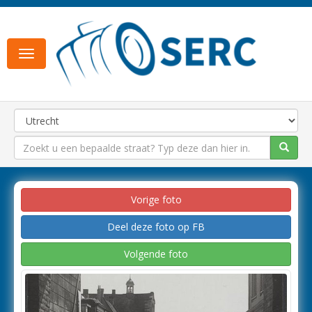
Toggle
navigation
Vorige foto
Deel deze foto op FB
Volgende foto