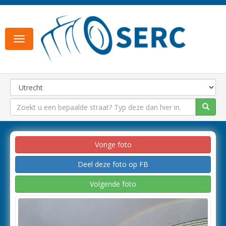
Toggle
navigation
Vorige foto
Deel deze foto op FB
Volgende foto