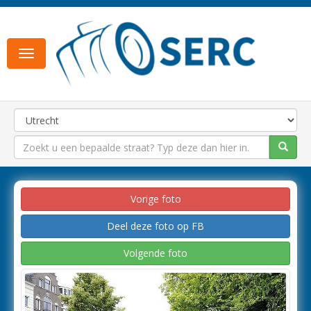
Toggle
navigation
Vorige foto
Deel deze foto op FB
Volgende foto