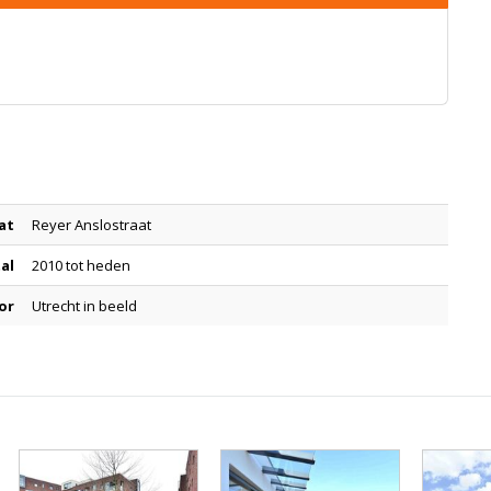
at
Reyer Anslostraat
tal
2010 tot heden
or
Utrecht in beeld