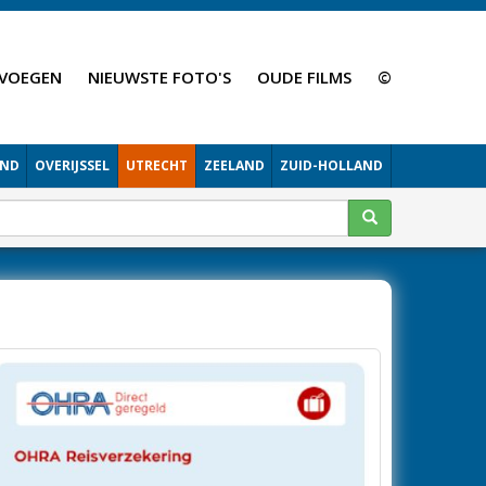
VOEGEN
NIEUWSTE FOTO'S
OUDE FILMS
©
AND
OVERIJSSEL
UTRECHT
ZEELAND
ZUID-HOLLAND