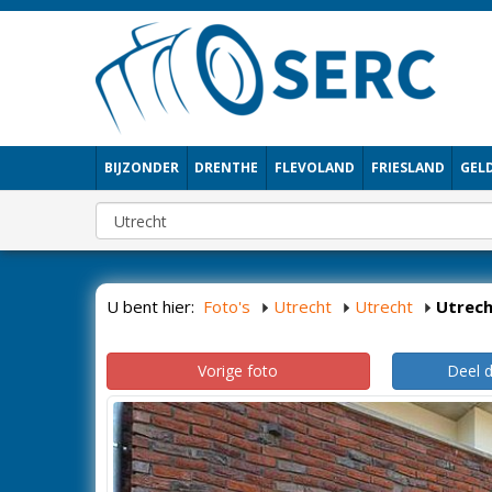
BIJZONDER
DRENTHE
FLEVOLAND
FRIESLAND
GEL
U bent hier:
Foto's
Utrecht
Utrecht
Utrec
Vorige foto
Deel 