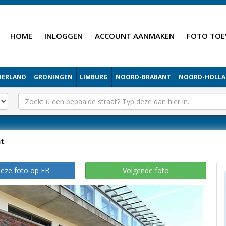
HOME
INLOGGEN
ACCOUNT AANMAKEN
FOTO TOE
DERLAND
GRONINGEN
LIMBURG
NOORD-BRABANT
NOORD-HOLL
ht
deze foto op FB
Volgende foto