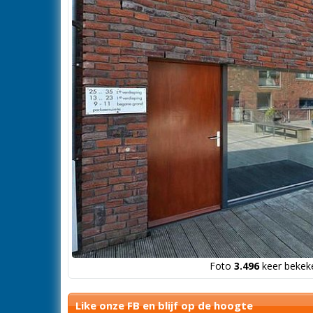
Foto
3.496
keer bekeke
Like onze FB en blijf op de hoogte