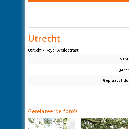
Utrecht
Utrecht - Reyer Anslostraat
Stra
Jaar
Geplaatst do
Gerelateerde foto's