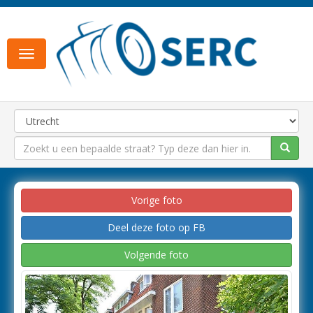
Toggle
navigation
Vorige foto
Deel deze foto op FB
Volgende foto