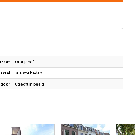
traat
Oranjehof
aartal
2010 tot heden
 door
Utrecht in beeld