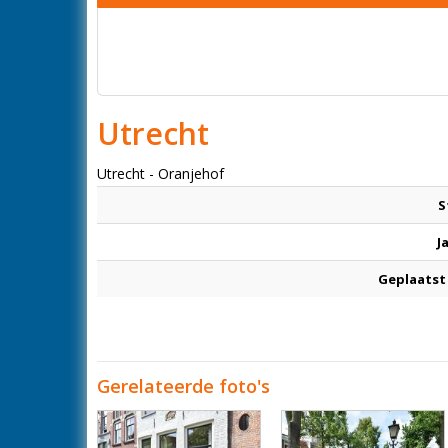
Utrecht
Utrecht - Oranjehof
S
J
Geplaatst
Gerelateerde foto's