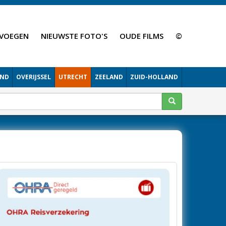
VOEGEN
NIEUWSTE FOTO'S
OUDE FILMS
©
AND
OVERIJSSEL
UTRECHT
ZEELAND
ZUID-HOLLAND