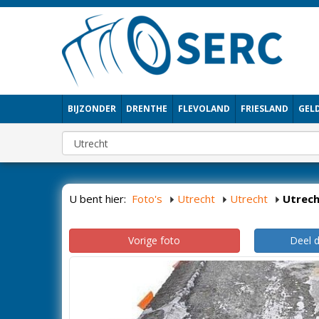
BIJZONDER
DRENTHE
FLEVOLAND
FRIESLAND
GEL
U bent hier:
Foto's
Utrecht
Utrecht
Utrec
Vorige foto
Deel 