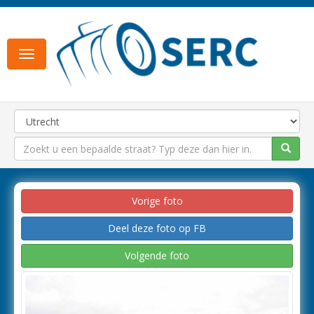
Toggle
navigation
Vorige foto
Deel deze foto op FB
Volgende foto