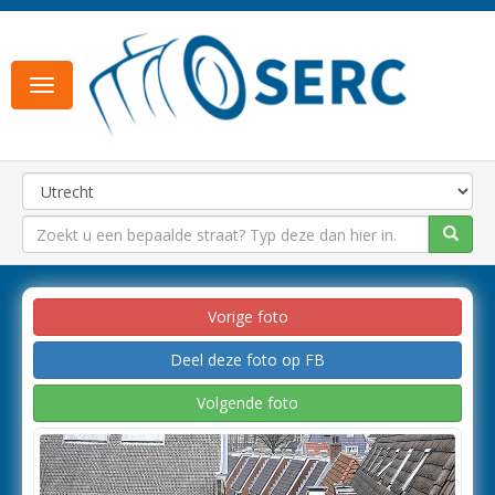
Toggle
navigation
Vorige foto
Deel deze foto op FB
Volgende foto