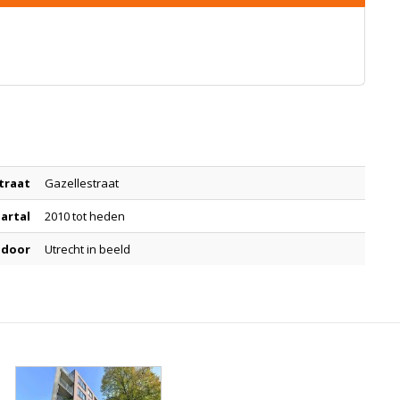
traat
Gazellestraat
aartal
2010 tot heden
 door
Utrecht in beeld