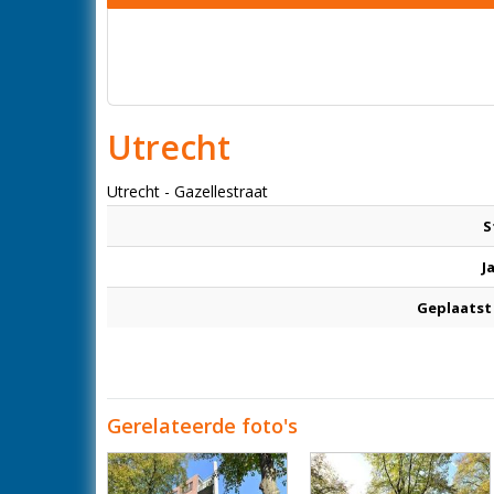
Utrecht
Utrecht - Gazellestraat
S
J
Geplaatst
Gerelateerde foto's