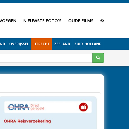
VOEGEN
NIEUWSTE FOTO'S
OUDE FILMS
©
AND
OVERIJSSEL
UTRECHT
ZEELAND
ZUID-HOLLAND