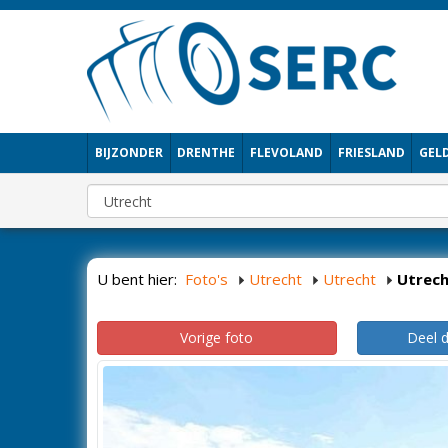
BIJZONDER
DRENTHE
FLEVOLAND
FRIESLAND
GEL
U bent hier:
Foto's
Utrecht
Utrecht
Utrec
Vorige foto
Deel 