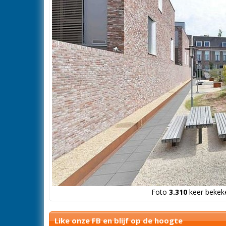
Foto
3.310
keer bekeke
Like onze FB en blijf op de hoogte