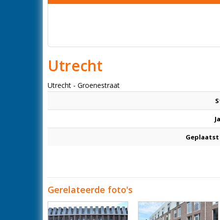
Utrecht
Utrecht - Groenestraat
S
J
Geplaatst
Gerelateerde foto's