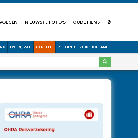
VOEGEN
NIEUWSTE FOTO'S
OUDE FILMS
©
AND
OVERIJSSEL
UTRECHT
ZEELAND
ZUID-HOLLAND