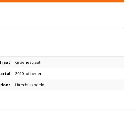
traat
Groenestraat
aartal
2010 tot heden
 door
Utrecht in beeld