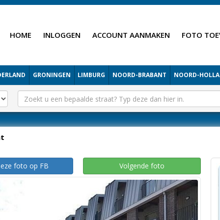
HOME
INLOGGEN
ACCOUNT AANMAKEN
FOTO TOE
DERLAND
GRONINGEN
LIMBURG
NOORD-BRABANT
NOORD-HOLL
ht
deze foto op FB
Volgende foto