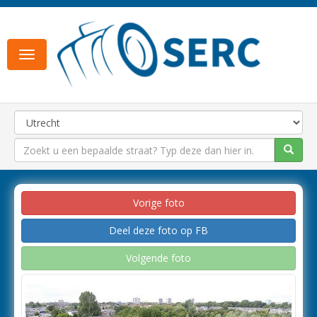
Toggle
navigation
Vorige foto
Deel deze foto op FB
Volgende foto