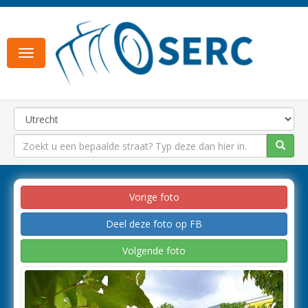
Toggle
navigation
Vorige foto
Deel deze foto op FB
Volgende foto