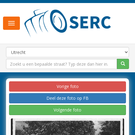
Toggle
navigation
Vorige foto
Deel deze foto op FB
Volgende foto