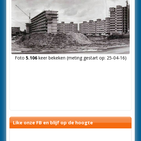
Foto
5.106
keer bekeken (meting gestart op: 25-04-16)
Like onze FB en blijf op de hoogte