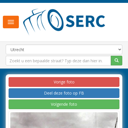
Toggle
navigation
Vorige foto
Deel deze foto op FB
Volgende foto