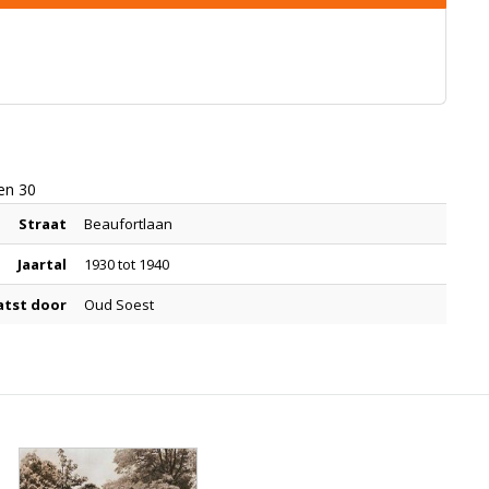
en 30
Straat
Beaufortlaan
Jaartal
1930 tot 1940
atst door
Oud Soest