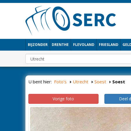
BIJZONDER
DRENTHE
FLEVOLAND
FRIESLAND
GEL
U bent hier:
Foto's
Utrecht
Soest
Soest
Vorige foto
Deel 