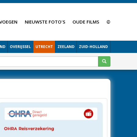
VOEGEN
NIEUWSTE FOTO'S
OUDE FILMS
©
AND
OVERIJSSEL
UTRECHT
ZEELAND
ZUID-HOLLAND