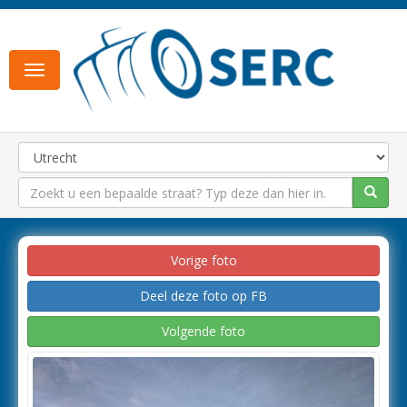
Toggle
navigation
Vorige foto
Deel deze foto op FB
Volgende foto