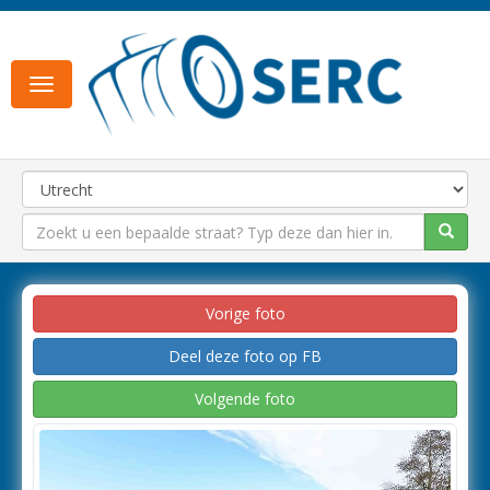
Toggle
navigation
Vorige foto
Deel deze foto op FB
Volgende foto