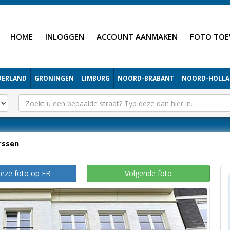
HOME
INLOGGEN
ACCOUNT AANMAKEN
FOTO TOE
DERLAND
GRONINGEN
LIMBURG
NOORD-BRABANT
NOORD-HOLL
rssen
deze foto op FB
Volgende foto