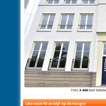
Foto
3.444
keer bekeke
Like onze FB en blijf op de hoogte