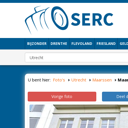
BIJZONDER
DRENTHE
FLEVOLAND
FRIESLAND
GEL
U bent hier:
Foto's
Utrecht
Maarssen
Maa
Vorige foto
Deel 