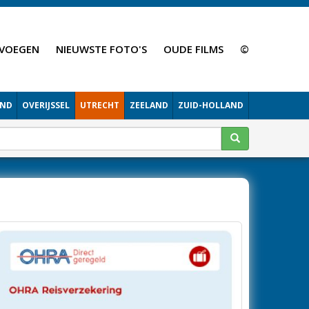
VOEGEN
NIEUWSTE FOTO'S
OUDE FILMS
©
AND
OVERIJSSEL
UTRECHT
ZEELAND
ZUID-HOLLAND