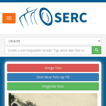
Toggle
navigation
Vorige foto
Deel deze foto op FB
Volgende foto