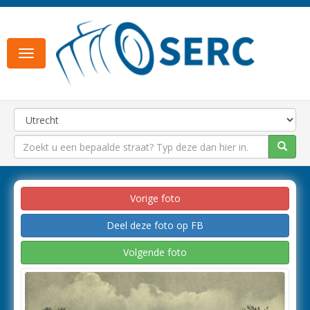
Toggle
navigation
Vorige foto
Deel deze foto op FB
Volgende foto