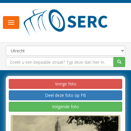
Toggle
navigation
Vorige foto
Deel deze foto op FB
Volgende foto