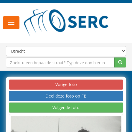
Toggle
navigation
Vorige foto
Deel deze foto op FB
Volgende foto