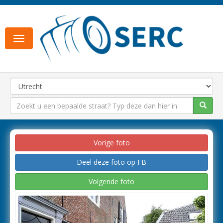
Toggle
navigation
Vorige foto
Deel deze foto op FB
Volgende foto