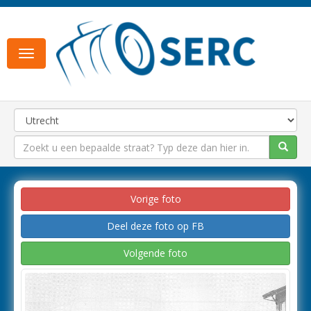
Toggle
navigation
Vorige foto
Deel deze foto op FB
Volgende foto