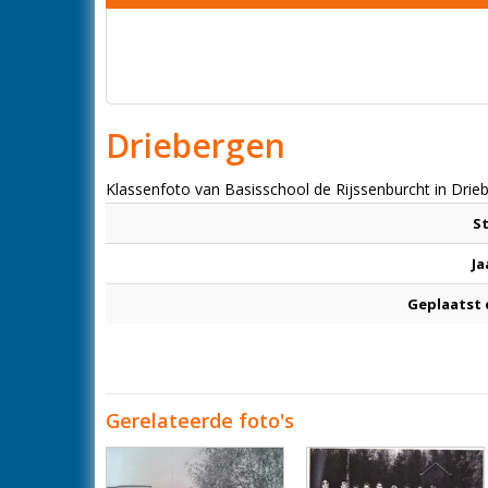
Driebergen
Klassenfoto van Basisschool de Rijssenburcht in Drieb
S
Ja
Geplaatst
Gerelateerde foto's