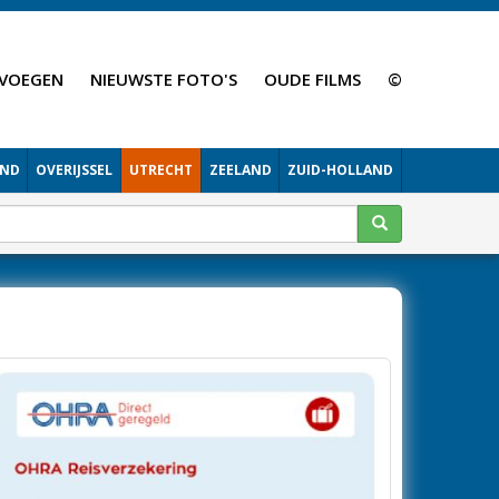
VOEGEN
NIEUWSTE FOTO'S
OUDE FILMS
©
AND
OVERIJSSEL
UTRECHT
ZEELAND
ZUID-HOLLAND