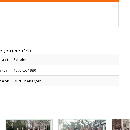
ergen (jaren '70)
traat
Scholen
artal
1970 tot 1980
 door
Oud Driebergen