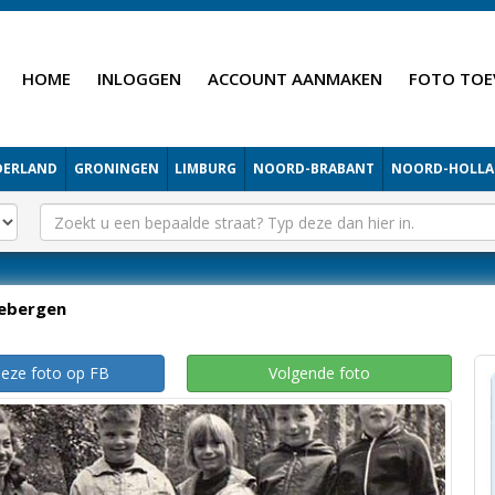
HOME
INLOGGEN
ACCOUNT AANMAKEN
FOTO TOE
DERLAND
GRONINGEN
LIMBURG
NOORD-BRABANT
NOORD-HOLL
iebergen
deze foto op FB
Volgende foto