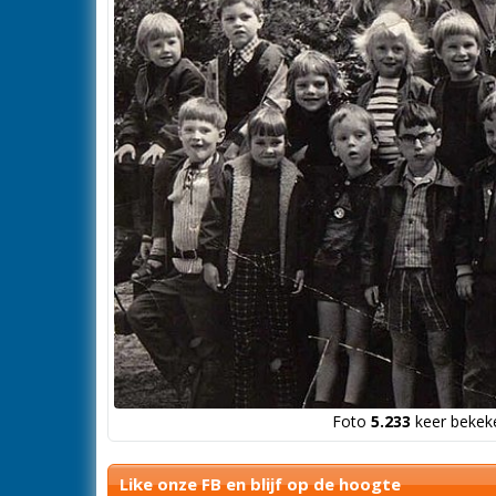
Foto
5.233
keer bekeke
Like onze FB en blijf op de hoogte