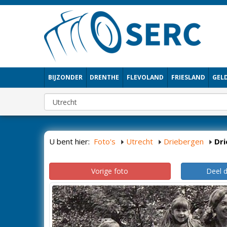
BIJZONDER
DRENTHE
FLEVOLAND
FRIESLAND
GEL
U bent hier:
Foto's
Utrecht
Driebergen
Dr
Vorige foto
Deel 