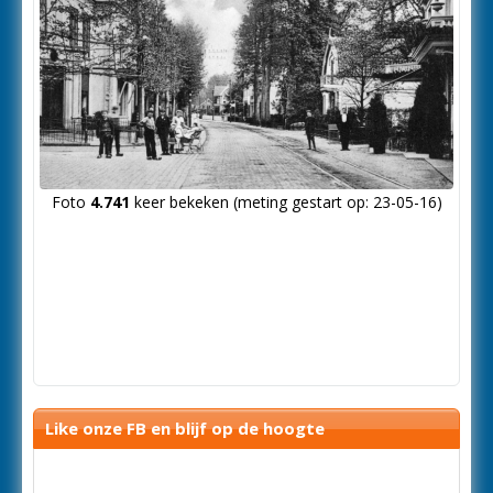
Foto
4.741
keer bekeken (meting gestart op: 23-05-16)
Like onze FB en blijf op de hoogte