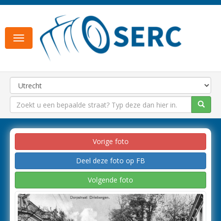
Toggle
navigation
Vorige foto
Deel deze foto op FB
Volgende foto